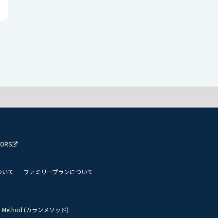
TORS
ついて
ファミリープランについて
an Method (カランメソッド)