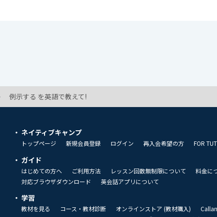
例示する を英語で教えて!
ネイティブキャンプ
トップページ
新規会員登録
ログイン
再入会希望の方
FOR TU
ガイド
はじめての方へ
ご利用方法
レッスン回数無制限について
料金に
対応ブラウザダウンロード
英会話アプリについて
学習
教材を見る
コース・教材診断
オンラインストア (教材購入)
Call