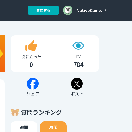
NativeCamp.
質問する
役に立った
PV
0
784
シェア
ポスト
質問ランキング
週間
月間