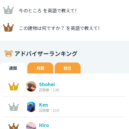
今のところ を英語で教えて!
この建物は何ですか？ を英語で教えて!
アドバイザーランキング
週間
月間
総合
Shohei
回答数：138
Ken
回答数：119
Hiro