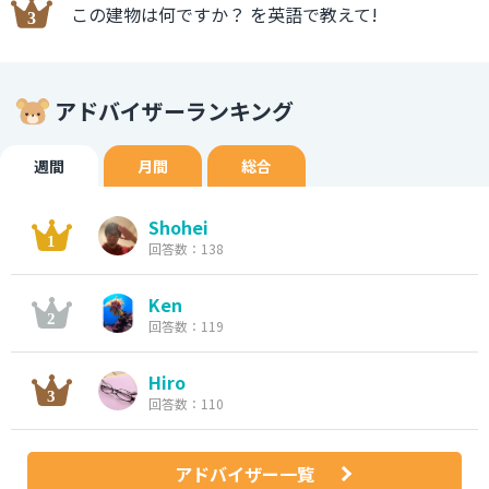
この建物は何ですか？ を英語で教えて!
アドバイザーランキング
週間
月間
総合
Shohei
回答数：138
Ken
回答数：119
Hiro
回答数：110
アドバイザー一覧