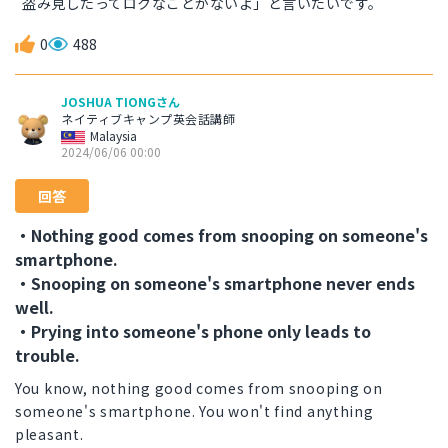
盗み見したってロクなことがないよ」と言いたいです。
0
488
JOSHUA TIONGさん
ネイティブキャンプ英会話講師
Malaysia
2024/06/06 00:00
回答
・Nothing good comes from snooping on someone's
smartphone.
・Snooping on someone's smartphone never ends
well.
・Prying into someone's phone only leads to
trouble.
You know, nothing good comes from snooping on
someone's smartphone. You won't find anything
pleasant.