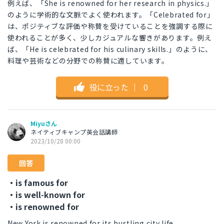
例えば、「She is renowned for her research in physics.」
のように学術的な文脈でよく使われます。「Celebrated for」
は、ポジティブな評価や称賛を受けていることを強調する際に
使われることが多く、少しカジュアルな響きがあります。例え
ば、「He is celebrated for his culinary skills.」のように、
料理や芸術などの分野での称賛に適しています。
役に立った
｜
0
Miyuさん
ネイティブキャンプ英会話講師
2023/10/28 00:00
回答
・is famous for
・is well-known for
・is renowned for
New York is renowned for its bustling city life.