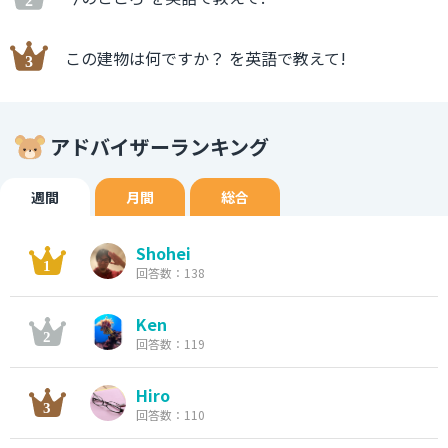
この建物は何ですか？ を英語で教えて!
アドバイザーランキング
週間
月間
総合
Shohei
回答数：138
Ken
回答数：119
Hiro
回答数：110