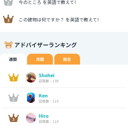
今のところ を英語で教えて!
この建物は何ですか？ を英語で教えて!
アドバイザーランキング
週間
月間
総合
Shohei
回答数：138
Ken
回答数：119
Hiro
回答数：110