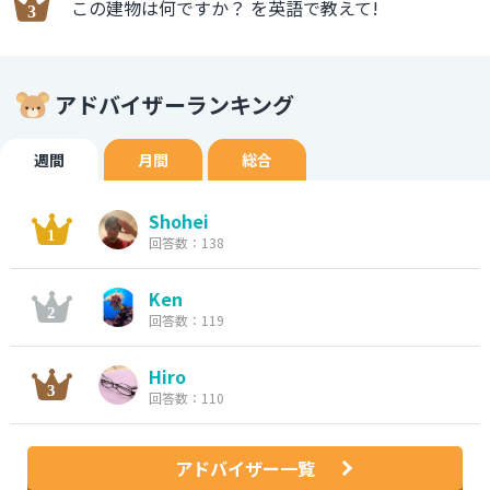
この建物は何ですか？ を英語で教えて!
アドバイザーランキング
週間
月間
総合
Shohei
回答数：138
Ken
回答数：119
Hiro
回答数：110
アドバイザー一覧