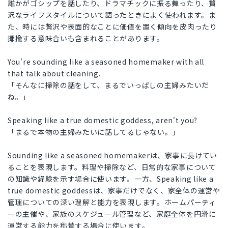
誰かがゴシップを話したり、ドラマチックに振る舞ったり、贅
沢なライフスタイルについて語ったときによく使われます。ま
た、時には贅沢や表面的なことに価値を置く傾向を皮肉ったり
揶揄する意味合いも含まれることがあります。
You're sounding like a seasoned homemaker with all
that talk about cleaning.
「そんなに掃除の話をして、まるでいっぱしの主婦みたいだ
ね。」
Speaking like a true domestic goddess, aren't you?
「まるで本物の主婦みたいに話してるじゃない。」
Sounding like a seasoned homemakerは、家事に長けてい
ることを表現します。料理や掃除など、日常的な家事について
の知識や経験を示す場合に使います。一方、Speaking like a
true domestic goddessは、家事だけでなく、家全体の運営や
管理についての深い理解と能力を表現します。ホームパーティ
ーの主催や、家族のスケジュール管理など、家庭全体を円滑に
運営する能力を称賛する場合に使います。