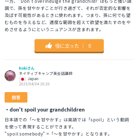
一方、"Don't overindulge the grandchild!"はもっと強い語
調で、孫を甘やかすことが行き過ぎて、それが否定的な影響を
及ぼす可能性があるときに使われます。つまり、孫に何でも望
むものを与えるなど、適度な範囲を超えて欲望を満たすのをや
めさせるようにというニュアンスが含まれます。
役に立った
｜
0
Kokiさん
ネイティブキャンプ英会話講師
Japan
2023/04/04 20:20
回答
・don't spoil your grandchildren
日本語での「〜を甘やかす」は英語では「spoil」という動詞
を使って表現することができます。
"spoil somebody" =「〜を甘やかす」となります。