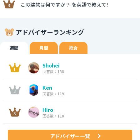
この建物は何ですか？ を英語で教えて!
アドバイザーランキング
週間
月間
総合
Shohei
回答数：138
Ken
回答数：119
Hiro
回答数：110
アドバイザー一覧