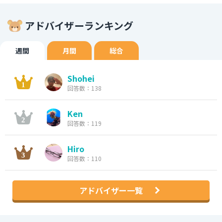
アドバイザーランキング
週間
月間
総合
Shohei
回答数：138
Ken
回答数：119
Hiro
回答数：110
アドバイザー一覧