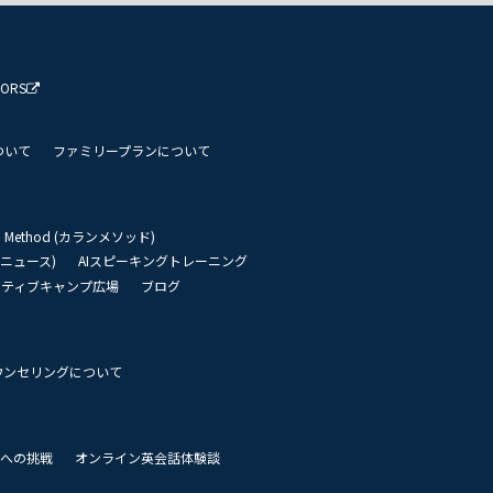
TORS
ついて
ファミリープランについて
an Method (カランメソッド)
リーニュース)
AIスピーキングトレーニング
イティブキャンプ広場
ブログ
ウンセリングについて
 世界への挑戦
オンライン英会話体験談