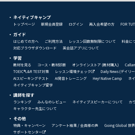
ネイティブキャンプ
トップページ
新規会員登録
ログイン
再入会希望の方
FOR TU
ガイド
はじめての方へ
ご利用方法
レッスン回数無制限について
料金に
対応ブラウザダウンロード
英会話アプリについて
学習
教材を見る
コース・教材診断
オンラインストア (教材購入)
Call
TOEIC®L&R TEST対策
レッスン環境チェック
Daily News (デイ
AIスピーキングテスト
AI発音トレーニング
Hey! Native Camp
ネ
ネイティブキャンプ留学
講師を探す
ランキング
みんなのレビュー
ネイティブスピーカーについて
カ
キャラクター先生について
その他
特典・キャンペーン
アンケート結果 / 会員様の声
Going Global
サポートセンター