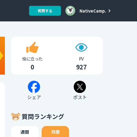
NativeCamp.
質問する
役に立った
PV
0
927
シェア
ポスト
質問ランキング
週間
月間