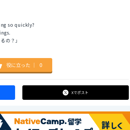
ng so quickly?
ings.
せるの？」
役に立った
｜
0
Xで
ポスト