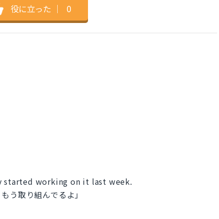
役に立った
｜
0
 started working on it last week.
らもう取り組んでるよ」