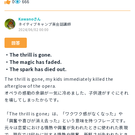
0
666
Kawanoさん
ネイティブキャンプ英会話講師
2024/06/02 00:00
回答
・The thrill is gone.
・The magic has faded.
・The spark has died out.
The thrill is gone, my kids immediately killed the
afterglow of the opera.
オペラの感動の余韻が一気に冷めました、子供達がすぐにそれ
を壊してしまったからです。
「The thrill is gone」は、「ワクワク感がなくなった」や
「興奮や喜びが消え去った」という意味を持つフレーズです。
元々は恋愛における情熱や興奮が失われたときに使われた表現
で、現在では何かに対する情熱や興奮、新鮮さが失われたとき