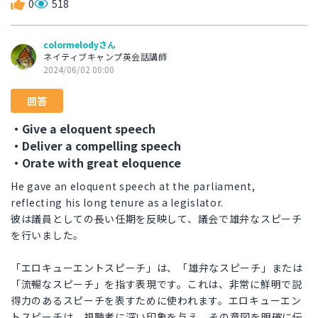
0
518
colormelodyさん
ネイティブキャンプ英会話講師
2024/06/02 00:00
回答
・Give a eloquent speech
・Deliver a compelling speech
・Orate with great eloquence
He gave an eloquent speech at the parliament,
reflecting his long tenure as a legislator.
彼は議員としての長い任期を反映して、議会で雄弁なスピーチ
を行いました。
「エロキューエントスピーチ」は、「雄弁なスピーチ」または
「流暢なスピーチ」を指す表現です。これは、非常に鮮明で説
得力のあるスピーチを表すために使われます。エロキューエン
トスピーチは、視聴者に深い印象を与え、その意図を明確に伝