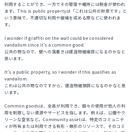
利用することができ、一方でその管理や維持には税金が使われ
ます。This is public propertyは「これは公共の財産です」と
いう意味で、不適切な利用や破壊を戒める際などに使われま
す。
I wonder if graffiti on the wall could be considered
vandalism since it's a common good.
公共の物なので、壁への落書きは建造物破壊罪になるのかなと
思います。
It's a public property, so I wonder if this qualifies as
vandalism.
これは公共の物なのですから、建造物破損罪になるのかなと思
います。
Common goodsは、全員が利用でき、個々の使用が他人の利
用を制限しない資源やサービスを指します。例えば、公園やク
リーンな空気など。Community assetは、特定のコミュニテ
ィが所有または利用できる有形・無形のリソースで、そのコミ