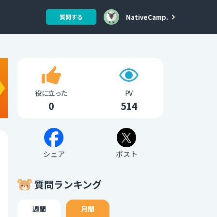
NativeCamp.
質問する
役に立った
PV
0
514
シェア
ポスト
質問ランキング
週間
月間