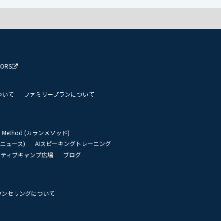
TORS
ついて
ファミリープランについて
an Method (カランメソッド)
リーニュース)
AIスピーキングトレーニング
イティブキャンプ広場
ブログ
ウンセリングについて