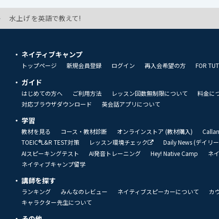
水上げ を英語で教えて!
ネイティブキャンプ
トップページ
新規会員登録
ログイン
再入会希望の方
FOR TU
ガイド
はじめての方へ
ご利用方法
レッスン回数無制限について
料金に
対応ブラウザダウンロード
英会話アプリについて
学習
教材を見る
コース・教材診断
オンラインストア (教材購入)
Call
TOEIC®L&R TEST対策
レッスン環境チェック
Daily News (デイ
AIスピーキングテスト
AI発音トレーニング
Hey! Native Camp
ネ
ネイティブキャンプ留学
講師を探す
ランキング
みんなのレビュー
ネイティブスピーカーについて
カ
キャラクター先生について
その他