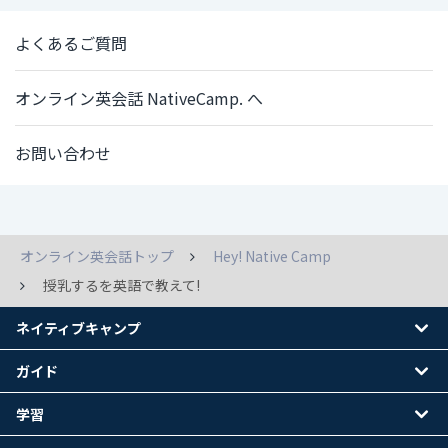
よくあるご質問
オンライン英会話 NativeCamp. へ
お問い合わせ
オンライン英会話トップ
Hey! Native Camp
授乳するを英語で教えて!
ネイティブキャンプ
ガイド
学習