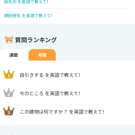
授乳中 を英語で教えて!
頻回授乳 を英語で教えて!
質問ランキング
週間
月間
自引きする を英語で教えて!
今のところ を英語で教えて!
この建物は何ですか？ を英語で教えて!