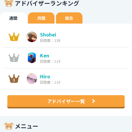
アドバイザーランキング
週間
月間
総合
Shohei
回答数：138
Ken
回答数：119
Hiro
回答数：110
アドバイザー一覧
メニュー