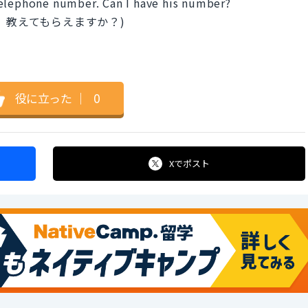
telephone number. Can I have his number?
、教えてもらえますか？)
役に立った
｜
0
Xで
ポスト