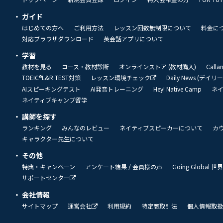
ガイド
はじめての方へ
ご利用方法
レッスン回数無制限について
料金に
対応ブラウザダウンロード
英会話アプリについて
学習
教材を見る
コース・教材診断
オンラインストア (教材購入)
Call
TOEIC®L&R TEST対策
レッスン環境チェック
Daily News (デイ
AIスピーキングテスト
AI発音トレーニング
Hey! Native Camp
ネ
ネイティブキャンプ留学
講師を探す
ランキング
みんなのレビュー
ネイティブスピーカーについて
カ
キャラクター先生について
その他
特典・キャンペーン
アンケート結果 / 会員様の声
Going Global
サポートセンター
会社情報
サイトマップ
運営会社
利用規約
特定商取引法
個人情報取扱