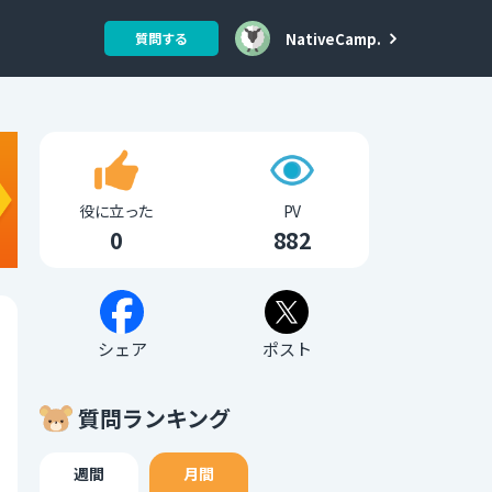
NativeCamp.
質問する
役に立った
PV
0
882
シェア
ポスト
質問ランキング
週間
月間