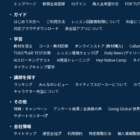
トップページ
新規会員登録
ログイン
再入会希望の方
FOR TU
ガイド
はじめての方へ
ご利用方法
レッスン回数無制限について
料金に
対応ブラウザダウンロード
英会話アプリについて
学習
教材を見る
コース・教材診断
オンラインストア (教材購入)
Call
TOEIC®L&R TEST対策
レッスン環境チェック
Daily News (デイ
AIスピーキングテスト
AI発音トレーニング
Hey! Native Camp
ネ
ネイティブキャンプ留学
講師を探す
ランキング
みんなのレビュー
ネイティブスピーカーについて
カ
キャラクター先生について
その他
特典・キャンペーン
アンケート結果 / 会員様の声
Going Global
サポートセンター
会社情報
サイトマップ
運営会社
利用規約
特定商取引法
個人情報取扱