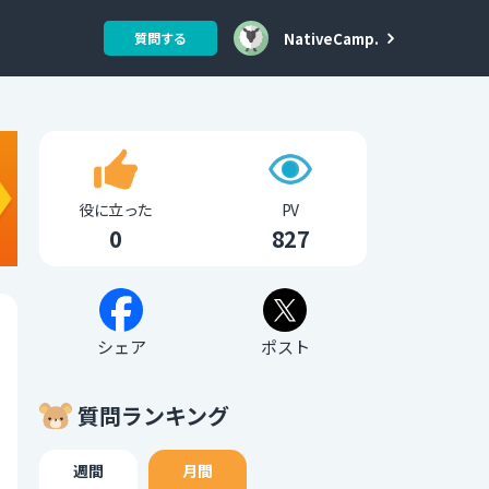
NativeCamp.
質問する
役に立った
PV
0
827
シェア
ポスト
質問ランキング
週間
月間