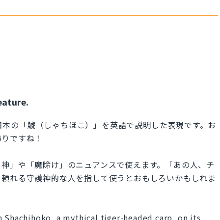
eature.
 carp」は、日本の「鯱（しゃちほこ）」を英語で説明した表現です。お
飾りですね！
り神」や「魔除け」のニュアンスで使えます。「あの人、チ
、頼れる守護神的な人を指して使うとおもしろいかもしれま
n Shachihoko, a mythical tiger-headed carp, on its