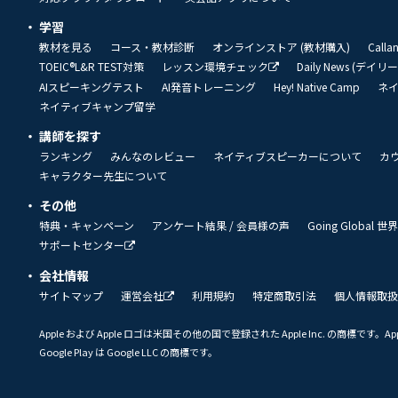
学習
教材を見る
コース・教材診断
オンラインストア (教材購入)
Call
TOEIC®L&R TEST対策
レッスン環境チェック
Daily News (デイ
AIスピーキングテスト
AI発音トレーニング
Hey! Native Camp
ネ
ネイティブキャンプ留学
講師を探す
ランキング
みんなのレビュー
ネイティブスピーカーについて
カ
キャラクター先生について
その他
特典・キャンペーン
アンケート結果 / 会員様の声
Going Global
サポートセンター
会社情報
サイトマップ
運営会社
利用規約
特定商取引法
個人情報取扱
Apple および Apple ロゴは米国その他の国で登録された Apple Inc. の商標です。App 
Google Play は Google LLC の商標です。