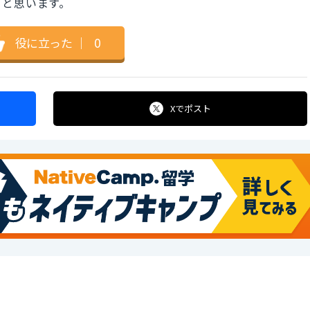
ると思います。
役に立った
｜
0
Xで
ポスト