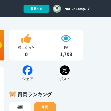
NativeCamp.
質問する
役に立った
PV
0
1,798
シェア
ポスト
質問ランキング
週間
月間