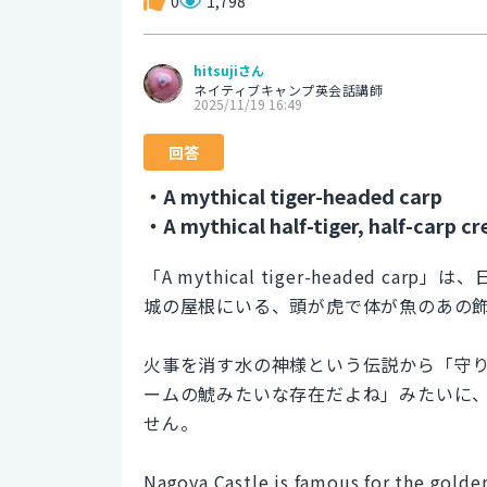
0
1,798
hitsujiさん
ネイティブキャンプ英会話講師
2025/11/19 16:49
回答
・A mythical tiger-headed carp
・A mythical half-tiger, half-carp cr
「A mythical tiger-headed
城の屋根にいる、頭が虎で体が魚のあの
火事を消す水の神様という伝説から「守
ームの鯱みたいな存在だよね」みたいに
せん。
Nagoya Castle is famous for the golde