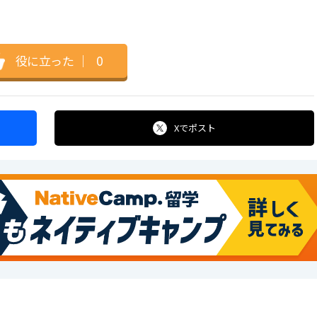
役に立った
｜
0
Xで
ポスト