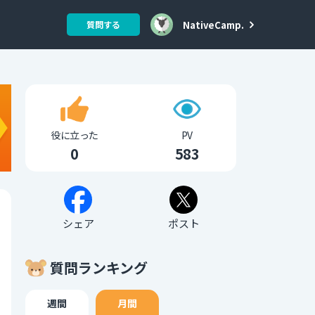
NativeCamp.
質問する
役に立った
PV
0
583
シェア
ポスト
質問ランキング
週間
月間