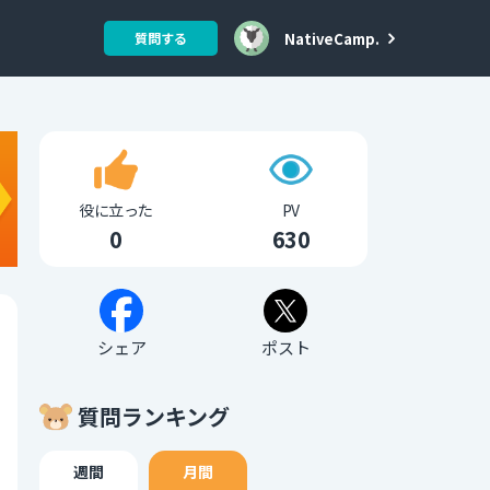
NativeCamp.
質問する
役に立った
PV
0
630
シェア
ポスト
質問ランキング
週間
月間