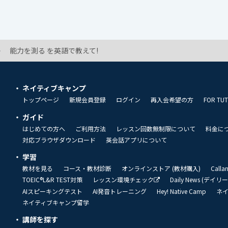
能力を測る を英語で教えて!
ネイティブキャンプ
トップページ
新規会員登録
ログイン
再入会希望の方
FOR TU
ガイド
はじめての方へ
ご利用方法
レッスン回数無制限について
料金に
対応ブラウザダウンロード
英会話アプリについて
学習
教材を見る
コース・教材診断
オンラインストア (教材購入)
Call
TOEIC®L&R TEST対策
レッスン環境チェック
Daily News (デイ
AIスピーキングテスト
AI発音トレーニング
Hey! Native Camp
ネ
ネイティブキャンプ留学
講師を探す