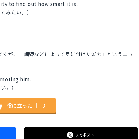
ity to find out how smart it is.
ってみたい。）
名詞ですが、「訓練などによって身に付けた能力」というニュ
romoting him.
たい。）
役に立った
｜
0
Xで
ポスト