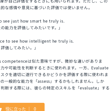
自身が自己評価をするときにも用いられます。ただし、この
観的な感情や意見に基づいた評価では使いません。
o see just how smart he truly is.
犬の能力を評価してみたいです。」
 to see how intelligent he truly is.
を評価してみたい。」
ate one's competenceは似た意味ですが、微妙な違いがありま
は、個人の能力や可能性を判断するときに使われます。一方、Evaluate
スキルやタスクを適切に遂行できるかどうかを評価する際に使われま
一般的な能力を「assess」するかもしれません。しか
断する際には、彼らの特定のスキルを「evaluate」する
役に立った
｜
0