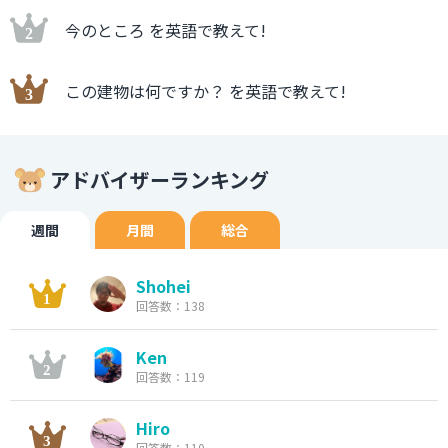
今のところ を英語で教えて!
この建物は何ですか？ を英語で教えて!
アドバイザーランキング
週間
月間
総合
Shohei
回答数：138
Ken
回答数：119
Hiro
回答数：110