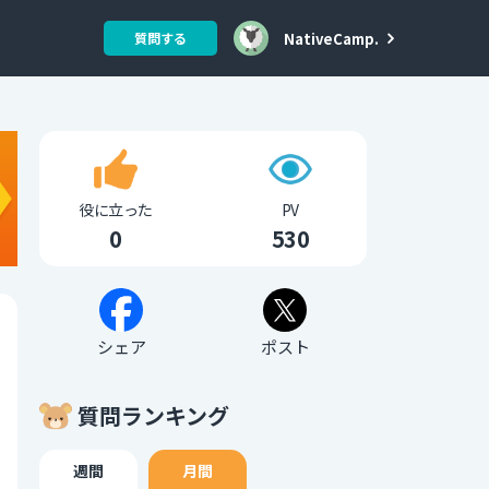
NativeCamp.
質問する
役に立った
PV
0
530
シェア
ポスト
質問ランキング
週間
月間