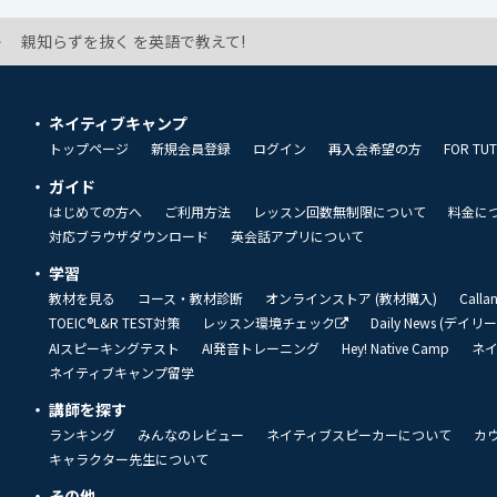
親知らずを抜く を英語で教えて!
ネイティブキャンプ
トップページ
新規会員登録
ログイン
再入会希望の方
FOR TU
ガイド
はじめての方へ
ご利用方法
レッスン回数無制限について
料金に
対応ブラウザダウンロード
英会話アプリについて
学習
教材を見る
コース・教材診断
オンラインストア (教材購入)
Call
TOEIC®L&R TEST対策
レッスン環境チェック
Daily News (デイ
AIスピーキングテスト
AI発音トレーニング
Hey! Native Camp
ネ
ネイティブキャンプ留学
講師を探す
ランキング
みんなのレビュー
ネイティブスピーカーについて
カ
キャラクター先生について
その他