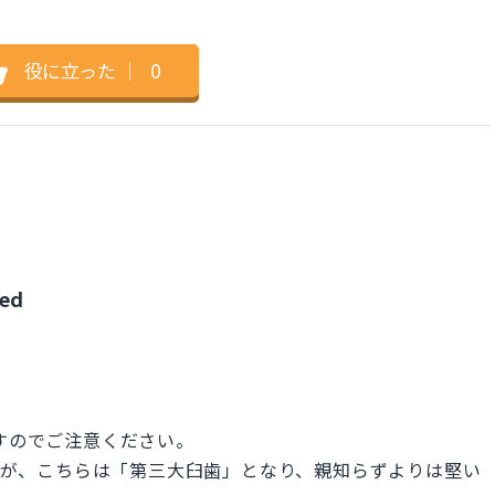
役に立った
｜
0
ved
系ですのでご注意ください。
もありますが、こちらは「第三大臼歯」となり、親知らずよりは堅い