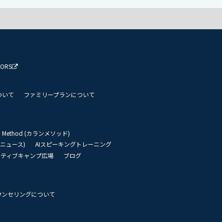
TORS
ついて
ファミリープランについて
an Method (カランメソッド)
リーニュース)
AIスピーキングトレーニング
イティブキャンプ広場
ブログ
ウンセリングについて