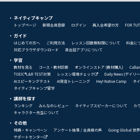
ネイティブキャンプ
トップページ
新規会員登録
ログイン
再入会希望の方
FOR TU
ガイド
はじめての方へ
ご利用方法
レッスン回数無制限について
料金に
対応ブラウザダウンロード
英会話アプリについて
学習
教材を見る
コース・教材診断
オンラインストア (教材購入)
Call
TOEIC®L&R TEST対策
レッスン環境チェック
Daily News (デイ
AIスピーキングテスト
AI発音トレーニング
Hey! Native Camp
ネ
ネイティブキャンプ留学
講師を探す
ランキング
みんなのレビュー
ネイティブスピーカーについて
カ
キャラクター先生について
その他
特典・キャンペーン
アンケート結果 / 会員様の声
Going Global
サポートセンター