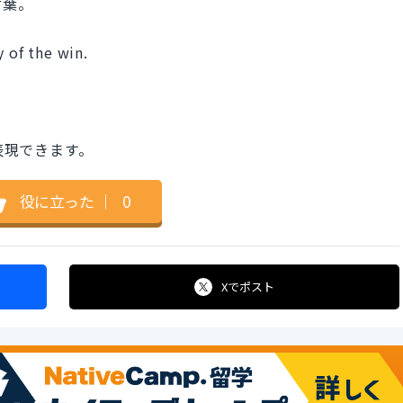
言葉。
y of the win.
rと表現できます。
役に立った
｜
0
Xで
ポスト