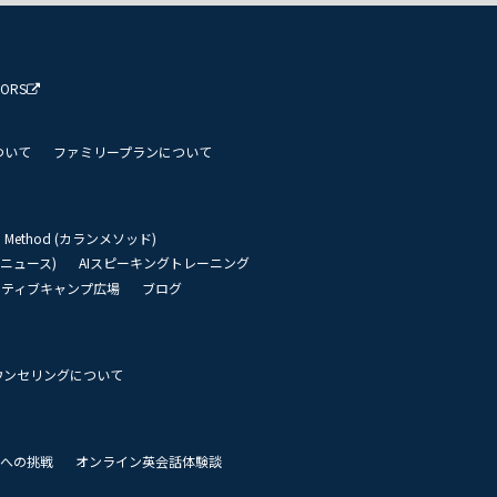
TORS
ついて
ファミリープランについて
an Method (カランメソッド)
リーニュース)
AIスピーキングトレーニング
イティブキャンプ広場
ブログ
ウンセリングについて
 世界への挑戦
オンライン英会話体験談