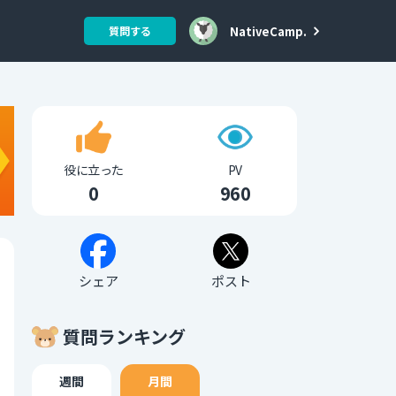
NativeCamp.
質問する
役に立った
PV
0
960
シェア
ポスト
質問ランキング
週間
月間