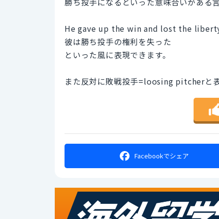
勝ち投手になるといった意味合いがある
He gave up the win and lost the libert
彼は勝ち投手の権利を失った
といった風に表現できます。
また反対に敗戦投手=loosing pitche
Facebookで
シェア