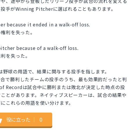
合や、途中から登板したリリーフ投手が試合の流れを変える
Winning Pitcherに選ばれることもあります。
her because it ended in a walk-off loss.
の権利を失った。
itcher because of a walk-off loss.
権利を失った。
 of Recordは野球の用語で、結果に関与する投手を指します。
手を指し、試合で勝利したチームの投手のうち、最も効果的だったと判
 of Recordは試合中に勝利または敗北が決定した時点の投
すことがあります。ネイティブスピーカーは、試合の結果や
際にこれらの用語を使い分けます。
役に立った
｜
0