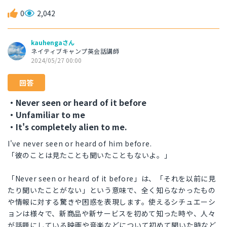
0
2,042
kauhengaさん
ネイティブキャンプ英会話講師
2024/05/27 00:00
回答
・Never seen or heard of it before
・Unfamiliar to me
・It's completely alien to me.
I've never seen or heard of him before.
「彼のことは見たことも聞いたこともないよ。」
「Never seen or heard of it before」は、「それを以前に見
たり聞いたことがない」という意味で、全く知らなかったもの
や情報に対する驚きや困惑を表現します。使えるシチュエーシ
ョンは様々で、新商品や新サービスを初めて知った時や、人々
が話題にしている映画や音楽などについて初めて聞いた時など