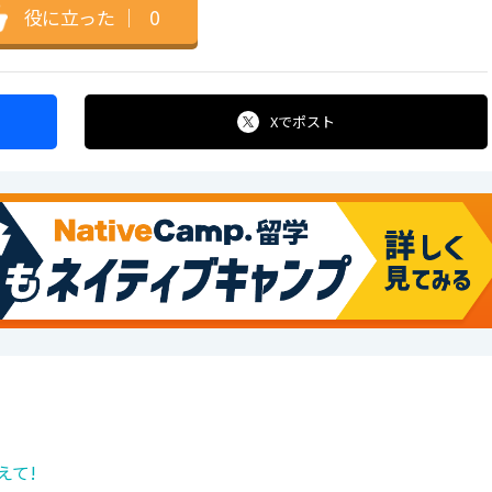
役に立った
｜
0
Xで
ポスト
えて!