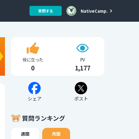
NativeCamp.
質問する
役に立った
PV
0
1,177
シェア
ポスト
質問ランキング
週間
月間