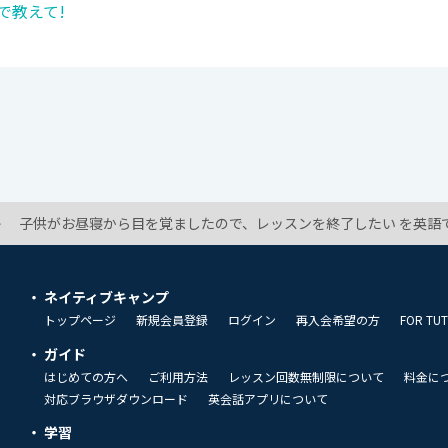
で教えて!
子供がお昼寝から目を覚ましたので、レッスンを終了したい を英語で
ネイティブキャンプ
トップページ
新規会員登録
ログイン
再入会希望の方
FOR TU
ガイド
はじめての方へ
ご利用方法
レッスン回数無制限について
料金に
対応ブラウザダウンロード
英会話アプリについて
学習