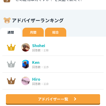
アドバイザーランキング
週間
月間
総合
Shohei
回答数：138
Ken
回答数：119
Hiro
回答数：110
アドバイザー一覧