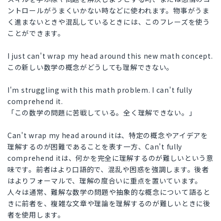
ントロールがうまくいかない時などに使われます。物事がうま
く進まないときや混乱しているときには、このフレーズを使う
ことができます。
I just can't wrap my head around this new math concept.
この新しい数学の概念がどうしても理解できない。
I'm struggling with this math problem. I can't fully
comprehend it.
「この数学の問題に苦戦している。全く理解できない。」
Can't wrap my head around itは、特定の概念やアイデアを
理解するのが困難であることを表す一方、Can't fully
comprehend itは、何かを完全に理解するのが難しいという意
味です。前者はより口語的で、混乱や困惑を強調します。後者
はよりフォーマルで、理解の度合いに重点を置いています。
人々は通常、難解な数学の問題や抽象的な概念について語ると
きに前者を、複雑な文章や理論を理解するのが難しいときに後
者を使用します。