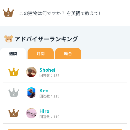
この建物は何ですか？ を英語で教えて!
アドバイザーランキング
週間
月間
総合
Shohei
回答数：138
Ken
回答数：119
Hiro
回答数：110