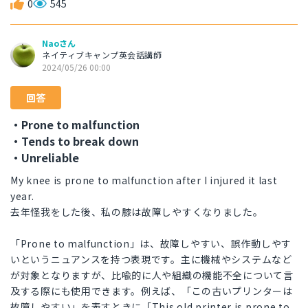
0
545
Naoさん
ネイティブキャンプ英会話講師
2024/05/26 00:00
回答
・Prone to malfunction
・Tends to break down
・Unreliable
My knee is prone to malfunction after I injured it last
year.
去年怪我をした後、私の膝は故障しやすくなりました。
「Prone to malfunction」は、故障しやすい、誤作動しやす
いというニュアンスを持つ表現です。主に機械やシステムなど
が対象となりますが、比喩的に人や組織の機能不全について言
及する際にも使用できます。例えば、「この古いプリンターは
故障しやすい」を表すときに「This old printer is prone to