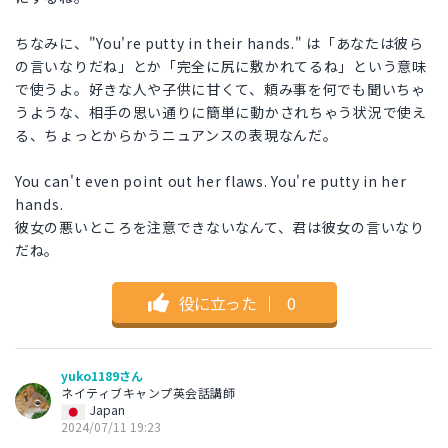
ちなみに、"You're putty in their hands." は「あなたは彼ら
の言いなりだね」とか「完全に尻に敷かれてるね」という意味
で使うよ。好きな人や子供に甘くて、頼み事を何でも聞いちゃ
うような、相手の思い通りに簡単に動かされちゃう状況で使え
る、ちょっとからかうニュアンスの表現なんだ。
You can't even point out her flaws. You're putty in her
hands.
彼女の悪いところを注意できないなんて、君は彼女の言いなり
だね。
役に立った
｜
0
yuko1189さん
ネイティブキャンプ英会話講師
Japan
2024/07/11 19:23