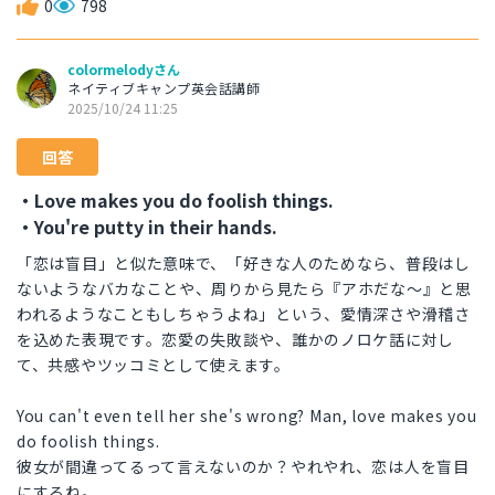
0
798
colormelodyさん
ネイティブキャンプ英会話講師
2025/10/24 11:25
回答
・Love makes you do foolish things.
・You're putty in their hands.
「恋は盲目」と似た意味で、「好きな人のためなら、普段はし
ないようなバカなことや、周りから見たら『アホだな〜』と思
われるようなこともしちゃうよね」という、愛情深さや滑稽さ
を込めた表現です。恋愛の失敗談や、誰かのノロケ話に対し
て、共感やツッコミとして使えます。
You can't even tell her she's wrong? Man, love makes you
do foolish things.
彼女が間違ってるって言えないのか？やれやれ、恋は人を盲目
にするね。