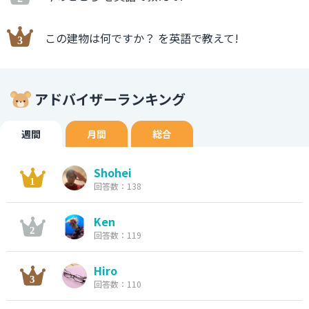
この建物は何ですか？ を英語で教えて!
アドバイザーランキング
週間
月間
総合
Shohei
回答数：138
Ken
回答数：119
Hiro
回答数：110