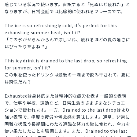
感じている状況で使います。直訳すると「死ぬほど疲れた」と
なりますが、日常会話では比喩的に使われるフレーズです。
The ice is so refreshingly cold, it's perfect for this
exhausting summer heat, isn't it?
「この氷がからんからんで涼しいね、疲れるほどの夏の暑さに
はぴったりだよね？」
This icy drink is drained to the last drop, so refreshing
for summer, isn't it?
この氷を使ったドリンクは最後の一滴まで飲み干されて、夏に
は爽快だね？
Exhaustedは身体的または精神的な疲労を表す一般的な表現
で、仕事や学校、運動など、日常生活のさまざまなシチュエー
ションで使われます。一方、Drained to the last dropはより
強い表現で、極度の疲労や倦怠感を意味します。通常、非常に
困難な状況や長期間にわたる過酷な努力の後に使われ、全力を
使い果たしたことを強調します。また、Drained to the last