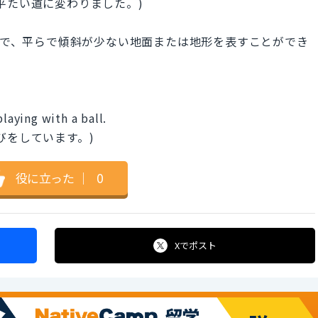
平たい道に変わりました。)
用いることで、平らで傾斜が少ない地面または地形を表すことができ
playing with a ball.
びをしています。)
役に立った
｜
0
Xで
ポスト