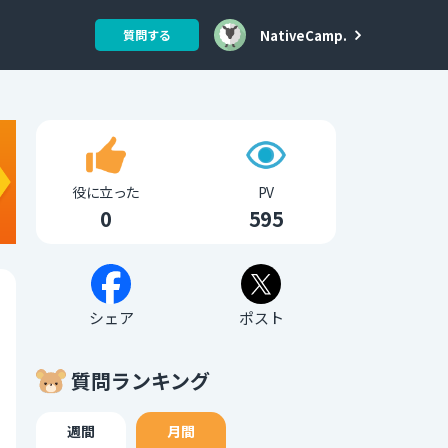
NativeCamp.
質問する
役に立った
PV
0
595
シェア
ポスト
質問ランキング
週間
月間