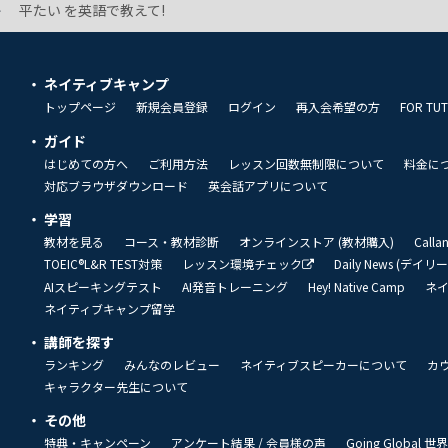
平たい を英語で教えて!
ネイティブキャンプ
トップページ
新規会員登録
ログイン
再入会希望の方
FOR TU
ガイド
はじめての方へ
ご利用方法
レッスン回数無制限について
料金に
対応ブラウザダウンロード
英会話アプリについて
学習
教材を見る
コース・教材診断
オンラインストア (教材購入)
Call
TOEIC®L&R TEST対策
レッスン環境チェック
Daily News (デイ
AIスピーキングテスト
AI発音トレーニング
Hey! Native Camp
ネ
ネイティブキャンプ留学
講師を探す
ランキング
みんなのレビュー
ネイティブスピーカーについて
カ
キャラクター先生について
その他
特典・キャンペーン
アンケート結果 / 会員様の声
Going Global