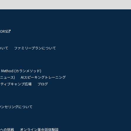
TORS
ついて
ファミリープランについて
an Method (カランメソッド)
リーニュース)
AIスピーキングトレーニング
イティブキャンプ広場
ブログ
ウンセリングについて
 世界への挑戦
オンライン英会話体験談