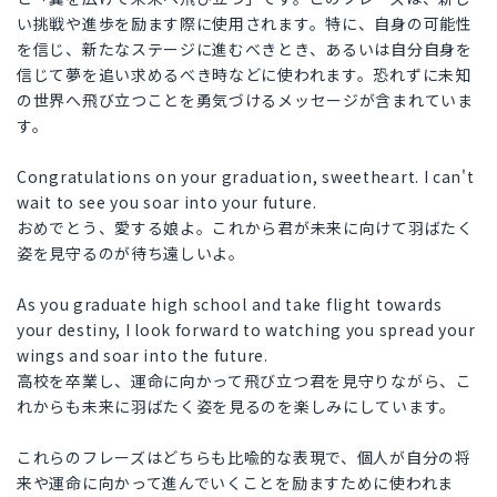
い挑戦や進歩を励ます際に使用されます。特に、自身の可能性
を信じ、新たなステージに進むべきとき、あるいは自分自身を
信じて夢を追い求めるべき時などに使われます。恐れずに未知
の世界へ飛び立つことを勇気づけるメッセージが含まれていま
す。
Congratulations on your graduation, sweetheart. I can't
wait to see you soar into your future.
おめでとう、愛する娘よ。これから君が未来に向けて羽ばたく
姿を見守るのが待ち遠しいよ。
As you graduate high school and take flight towards
your destiny, I look forward to watching you spread your
wings and soar into the future.
高校を卒業し、運命に向かって飛び立つ君を見守りながら、こ
れからも未来に羽ばたく姿を見るのを楽しみにしています。
これらのフレーズはどちらも比喩的な表現で、個人が自分の将
来や運命に向かって進んでいくことを励ますために使われま