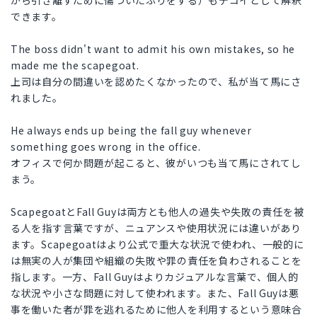
から引き離すために傷ついたふりをする）もデコイとして解釈
できます。
The boss didn't want to admit his own mistakes, so he
made me the scapegoat.
上司は自分の間違いを認めたくなかったので、私が当て馬にさ
れました。
He always ends up being the fall guy whenever
something goes wrong in the office.
オフィスで何か問題が起こると、彼がいつも当て馬にされてし
まう。
ScapegoatとFall Guyは両方とも他人の過失や失敗の責任を被
る人を指す言葉ですが、ニュアンスや使用状況には違いがあり
ます。Scapegoatはより公式で重大な状況で使われ、一般的に
は無実の人が集団や組織の失敗や罪の責任を負わされることを
指します。一方、Fall Guyはよりカジュアルな言葉で、個人的
な状況や小さな問題に対して使われます。また、Fall Guyは悪
事を働いた者が罪を逃れるために他人を利用するという意味合