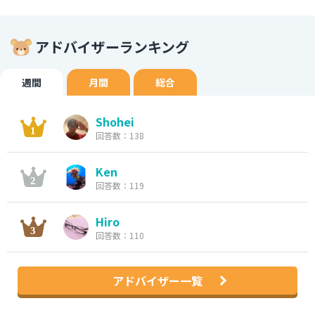
アドバイザーランキング
週間
月間
総合
Shohei
回答数：138
Ken
回答数：119
Hiro
回答数：110
アドバイザー一覧