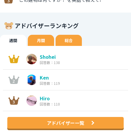
アドバイザーランキング
週間
月間
総合
Shohei
回答数：138
Ken
回答数：119
Hiro
回答数：110
アドバイザー一覧