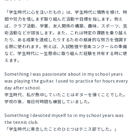
「学生時代に心を注いだもの」は、学生時代に情熱を傾け、時
間や労力を惜しまず取り組んだ活動や目標を指します。例え
ば、クラブ活動、学業、友人関係の構築、趣味、スポーツ、芸
術活動などが該当します。また、これは特定の課題を乗り越え
たり、ある成果を達成したりするための献身的な努力を強調す
る際に使われます。例えば、入試勉強や音楽コンクールの準備
など、学生時代に一生懸命に取り組んだ経験を共有する時に使
えます。
Something I was passionate about in my school years
was playing the guitar. I used to practice for hours every
day after school.
学生時代、私が熱中していたことはギターを弾くことでした。
学校の後、毎日何時間も練習していました。
Something I devoted myself to in my school years was
the tennis club.
「学生時代に専念したことのひとつはテニス部でした。」