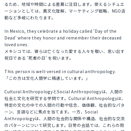
るため、地域や時間による差異に注目します。使えるシチュエ
ーションとしては、異文化理解、マーケティング戦略、NGO活
動など多岐にわたります。
In Mexico, they celebrate a holiday called 'Day of the
Dead' where they honor and remember their deceased
loved ones.
メキシコでは、彼らは亡くなった愛する人々を敬い、思い出す
祝日である '死者の日' を祝います。
This person is well-versed in cultural anthropology.
「この方は文化人類学に精通しています。」
Cultural AnthropologyとSocial Anthropologyは、人間の
社会と文化を研究する学問です。Cultural Anthropologyは、
特定の文化の中での人間の行動や信念、価値観、社会的なパタ
ーン、言語などに焦点を当てます。一方、Social
Anthropologyは、人間の社会的な関係や構造、社会的な交流
のパターンについて研究します。日常の会話では、これらの用