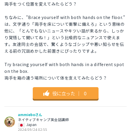
両手をつく位置を変えてみたらどう？
ちなみに、"Brace yourself with both hands on the floor."
は、文字通り「両手を床について衝撃に備えろ」という意味の
他に、「とんでもないニュースやキツい話が来るから、しっか
り覚悟して聞いてね！」という比喩的なニュアンスで使えま
す。友達同士の会話で、驚くようなゴシップや悪い知らせを伝
える前の冗談めかした前置きにぴったりですよ。
Try bracing yourself with both hands in a different spot
on the box.
両手を箱の違う場所について体を支えてみたらどう？
役に立った
｜
0
ammieboさん
ネイティブキャンプ英会話講師
Japan
2024/09/24 02:55