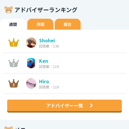
アドバイザーランキング
週間
月間
総合
Shohei
回答数：138
Ken
回答数：119
Hiro
回答数：110
アドバイザー一覧