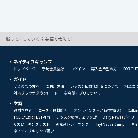
黙って座っている を英語で教えて!
ネイティブキャンプ
トップページ
新規会員登録
ログイン
再入会希望の方
FOR TU
ガイド
はじめての方へ
ご利用方法
レッスン回数無制限について
料金に
対応ブラウザダウンロード
英会話アプリについて
学習
教材を見る
コース・教材診断
オンラインストア (教材購入)
Call
TOEIC®L&R TEST対策
レッスン環境チェック
Daily News (デイ
AIスピーキングテスト
AI発音トレーニング
Hey! Native Camp
ネ
ネイティブキャンプ留学