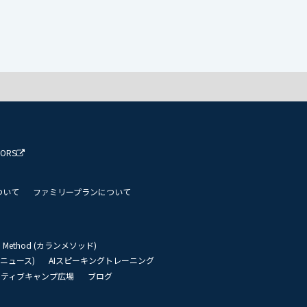
TORS
ついて
ファミリープランについて
an Method (カランメソッド)
リーニュース)
AIスピーキングトレーニング
イティブキャンプ広場
ブログ