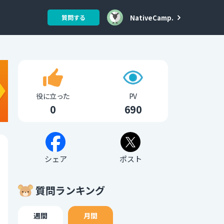
NativeCamp.
質問する
役に立った
PV
0
690
シェア
ポスト
質問ランキング
週間
月間