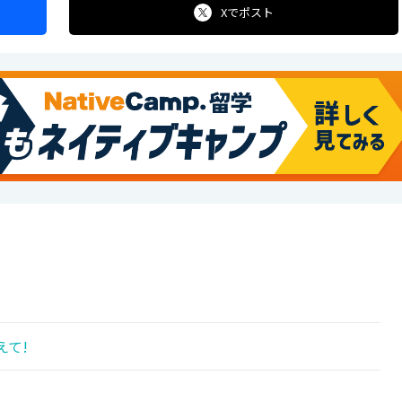
Xで
ポスト
えて!