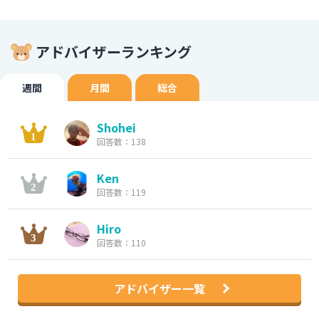
アドバイザーランキング
週間
月間
総合
Shohei
回答数：138
Ken
回答数：119
Hiro
回答数：110
アドバイザー一覧