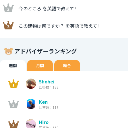
今のところ を英語で教えて!
この建物は何ですか？ を英語で教えて!
アドバイザーランキング
週間
月間
総合
Shohei
回答数：138
Ken
回答数：119
Hiro
回答数：110