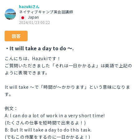
hazukiさん
ネイティブキャンプ英会話講師
Japan
2024/01/23 00:22
回答
・It will take a day to do ～.
こんにちは、Hazukiです！
ご質問いただきました「それは一日かかるよ」は英語で上記の
ように表現できます。
It will take ～で「時間が～かかります」という意味になりま
す。
例文：
A: I can do a lot of work in a very short time!
(たくさんの仕事を短時間で出来るよ！)
B: But It will take a day to do this task.
(でもこの作業をするのに一日かかるよ！)