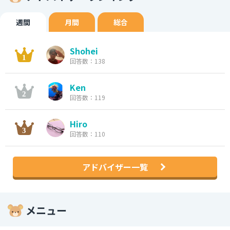
週間
月間
総合
Shohei
回答数：138
Ken
回答数：119
Hiro
回答数：110
アドバイザー一覧
メニュー