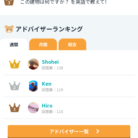
この建物は何ですか？ を英語で教えて!
アドバイザーランキング
週間
月間
総合
Shohei
回答数：138
Ken
回答数：119
Hiro
回答数：110
アドバイザー一覧