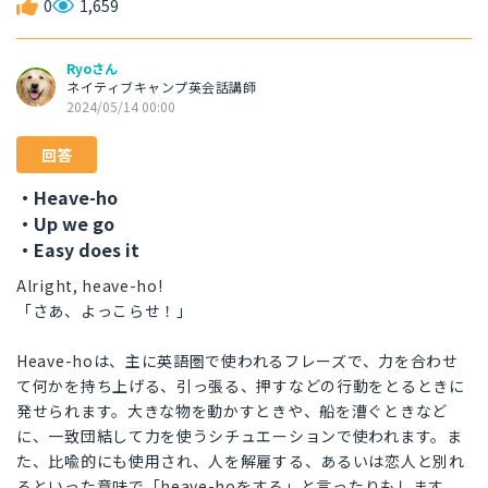
0
1,659
Ryoさん
ネイティブキャンプ英会話講師
2024/05/14 00:00
回答
・Heave-ho
・Up we go
・Easy does it
Alright, heave-ho!
「さあ、よっこらせ！」
Heave-hoは、主に英語圏で使われるフレーズで、力を合わせ
て何かを持ち上げる、引っ張る、押すなどの行動をとるときに
発せられます。大きな物を動かすときや、船を漕ぐときなど
に、一致団結して力を使うシチュエーションで使われます。ま
た、比喩的にも使用され、人を解雇する、あるいは恋人と別れ
るといった意味で「heave-hoをする」と言ったりもします。