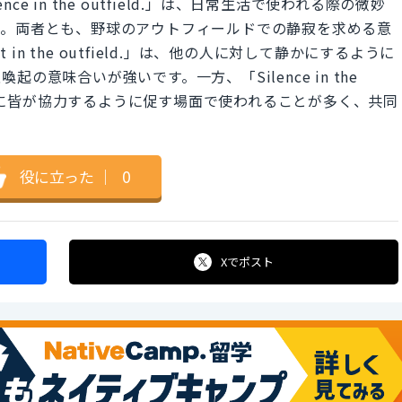
「Silence in the outfield.」は、日常生活で使われる際の微妙
す。両者とも、野球のアウトフィールドでの静寂を求める意
 in the outfield.」は、他の人に対して静かにするように
意味合いが強いです。一方、「Silence in the
るために皆が協力するように促す場面で使われることが多く、共同
。
役に立った
｜
0
Xで
ポスト