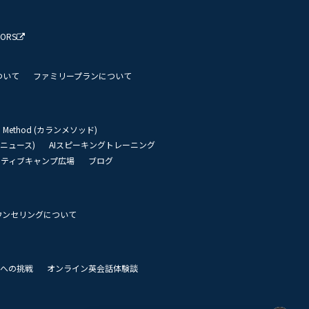
TORS
ついて
ファミリープランについて
an Method (カランメソッド)
リーニュース)
AIスピーキングトレーニング
イティブキャンプ広場
ブログ
ウンセリングについて
 世界への挑戦
オンライン英会話体験談