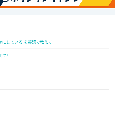
にしている を英語で教えて!
えて!
!
!
!