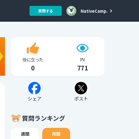
NativeCamp.
質問する
役に立った
PV
0
771
シェア
ポスト
質問ランキング
週間
月間