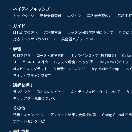
ネイティブキャンプ
トップページ
新規会員登録
ログイン
再入会希望の方
FOR TU
ガイド
はじめての方へ
ご利用方法
レッスン回数無制限について
料金に
対応ブラウザダウンロード
英会話アプリについて
学習
教材を見る
コース・教材診断
オンラインストア (教材購入)
Call
TOEIC®L&R TEST対策
レッスン環境チェック
Daily News (デイ
AIスピーキングテスト
AI発音トレーニング
Hey! Native Camp
ネ
ネイティブキャンプ留学
講師を探す
ランキング
みんなのレビュー
ネイティブスピーカーについて
カ
キャラクター先生について
その他
特典・キャンペーン
アンケート結果 / 会員様の声
Going Global
サポートセンター
会社情報