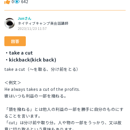
0
642
Junさん
ネイティブキャンプ英会話講師
2023/11/23 11:57
回答
・take a cut
・kickback(kick back)
take a cut（～を取る、分け前をとる）
＜例文＞
He always takes a cut of the profits.
彼はいつも利益の一部を撥ねる。
「頭を撥ねる」とは他人の利益の一部を勝手に自分のものにす
ることを言います。
「cut」は分け前や取り分。人や物の一部をうっかり、又は故
意に切り取るという意味もあります。