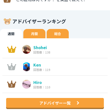
アドバイザーランキング
週間
月間
総合
Shohei
回答数：138
Ken
回答数：119
Hiro
回答数：110
アドバイザー一覧