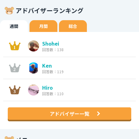
アドバイザーランキング
週間
月間
総合
Shohei
回答数：138
Ken
回答数：119
Hiro
回答数：110
アドバイザー一覧