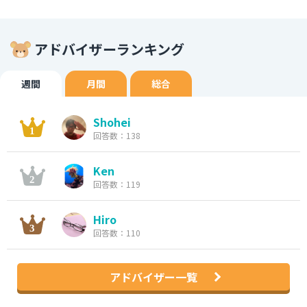
アドバイザーランキング
週間
月間
総合
Shohei
回答数：138
Ken
回答数：119
Hiro
回答数：110
アドバイザー一覧