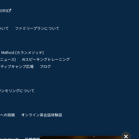
TORS
ついて
ファミリープランについて
an Method (カランメソッド)
リーニュース)
AIスピーキングトレーニング
イティブキャンプ広場
ブログ
ウンセリングについて
 世界への挑戦
オンライン英会話体験談