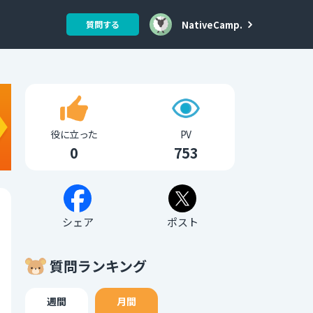
NativeCamp.
質問する
役に立った
PV
0
753
シェア
ポスト
質問ランキング
週間
月間