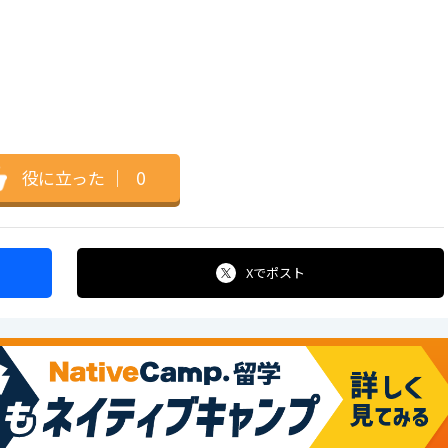
役に立った
｜
0
Xで
ポスト