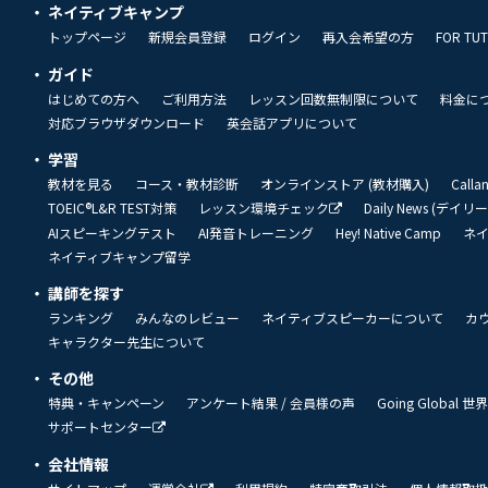
ネイティブキャンプ
トップページ
新規会員登録
ログイン
再入会希望の方
FOR TU
ガイド
はじめての方へ
ご利用方法
レッスン回数無制限について
料金に
対応ブラウザダウンロード
英会話アプリについて
学習
教材を見る
コース・教材診断
オンラインストア (教材購入)
Call
TOEIC®L&R TEST対策
レッスン環境チェック
Daily News (デイ
AIスピーキングテスト
AI発音トレーニング
Hey! Native Camp
ネ
ネイティブキャンプ留学
講師を探す
ランキング
みんなのレビュー
ネイティブスピーカーについて
カ
キャラクター先生について
その他
特典・キャンペーン
アンケート結果 / 会員様の声
Going Global
サポートセンター
会社情報