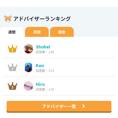
アドバイザーランキング
週間
月間
総合
Shohei
回答数：138
Ken
回答数：119
Hiro
回答数：110
アドバイザー一覧