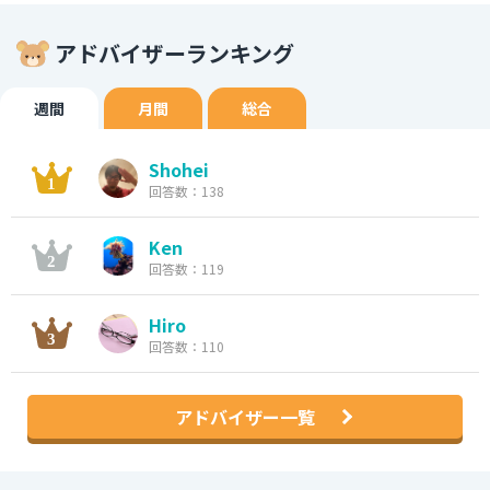
アドバイザーランキング
週間
月間
総合
Shohei
回答数：138
Ken
回答数：119
Hiro
回答数：110
アドバイザー一覧